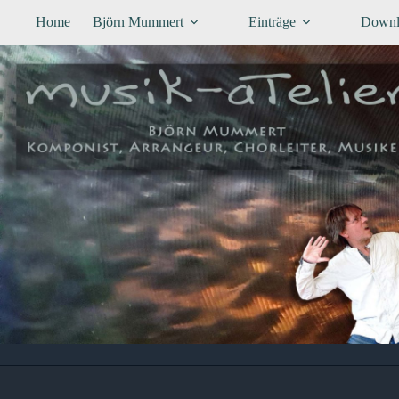
Zum
Home
Björn Mummert
Einträge
Downl
Inhalt
springen