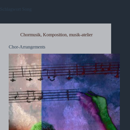
Schlagwort
Song
Chormusik
,
Komposition
,
musik-atelier
Chor-Arrangements