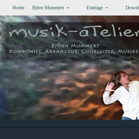
Zum
Home
Björn Mummert
Einträge
Downl
Inhalt
springen