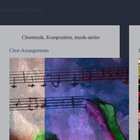
Schlagwort
Schleswig
Chormusik
,
Komposition
,
musik-atelier
Chor-Arrangements