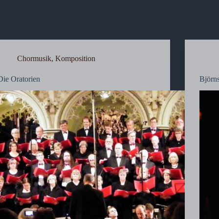
Chormusik
,
Komposition
Die Oratorien
Björn