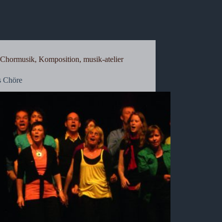
Chormusik
,
Komposition
,
musik-atelier
s Chöre