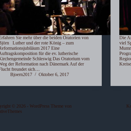
Erfahren Sie mehr über die beiden Oratorien von
Die A
Björn Luther und der rote König – zum
viel 
Reformationsjubiläum 2017 Eine
Mumme
Auftragskomposition für die ev. lutherische
Progr
Kirchengemeinde Schleswig Das Oratorium vom
Region
Weg der Reformation nach Dänemark Auf der
Kreis
Flucht freundet sich…
Bjoern2017
Oktober 6, 2017
yright © 2026 - WordPress Theme von
Ko
ativeThemes