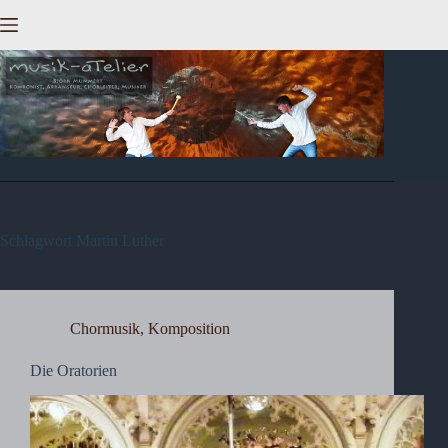
Zum
Inhalt
springen
Schlagwort
Martin Luther
Chormusik
,
Komposition
Die Oratorien