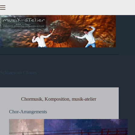
Zum
Inhalt
springen
Schlagwort
Chorus
Chormusik
,
Komposition
,
musik-atelier
Chor-Arrangements