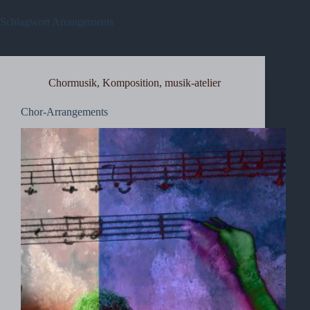
Schlagwort
Arrangements
Chormusik
,
Komposition
,
musik-atelier
Chor-Arrangements