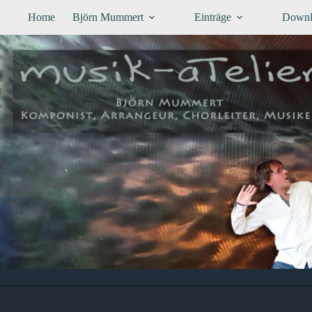
Zum
Home
Björn Mummert
Einträge
Downl
Inhalt
springen